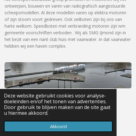
e
ontwerpen, bouwen en varen van radiografisch aangestuurde
b
scheepsmodellen. Al deze modellen varen op elektra motoren
o
of zijn stoom voort gedreven. Ook zeilboten zijn bij ons van
o
harte welkom. Speedboten met verbranding motoren zijn ivm
k
gemeente voorschriften verboden . Wij als SMG IJmond zijn in
het bezit van een riant club huis met vaarwater. In dat vaarwater
hebben wij een haven complex.
© 2023 SMG IJmond
Deze website gebruikt cookies voor analyse-
Powered by
JouwWeb
doeleinden en/of het tonen van advertenties.
Door gebruik te blijven maken van de site gaat
u hiermee akkoord.
Akkoord