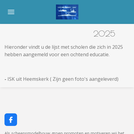
Ga
direct
naar
de
2025
hoofdinhoud
Hieronder vindt u de lijst met scholen die zich in 2025
hebben aangemeld voor een ochtend educatie.
-
ISK uit Heemskerk ( Zijn geen foto's aangeleverd)
F
a
c
Als scheepsmodelbouw groep promoten en motiveren wij het