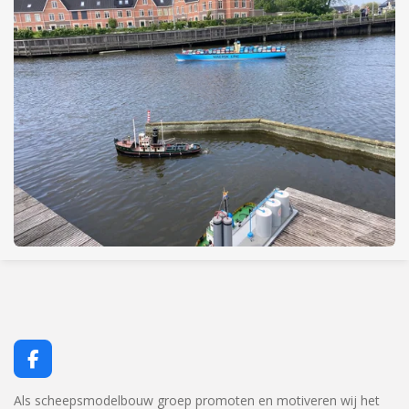
F
a
c
Als scheepsmodelbouw groep promoten en motiveren wij het