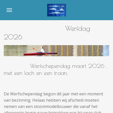
Ga
direct
naar
de
Werfdag
hoofdinhoud
2026
Werfschependag maart 2026 ,
met een lach en een traan.
De Werfschependag begon dit jaar met een moment
van bezinning. Helaas hebben wij afscheid moeten
nemen van een stoommodelbouwer die vanaf het
allereerste begin nauw betrokken was bij onze club.