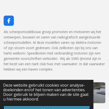
F
a
c
Als scheepsmodelbouw groep promoten en motiveren wij het
e
ontwerpen, bouwen en varen van radiografisch aangestuurde
b
scheepsmodellen. Al deze modellen varen op elektra motoren
o
of zijn stoom voort gedreven. Ook zeilboten zijn bij ons van
o
harte welkom. Speedboten met verbranding motoren zijn ivm
k
gemeente voorschriften verboden . Wij als SMG IJmond zijn in
het bezit van een riant club huis met vaarwater. In dat vaarwater
hebben wij een haven complex.
Deze website gebruikt cookies voor analyse-
doeleinden en/of het tonen van advertenties.
Door gebruik te blijven maken van de site gaat
u hiermee akkoord.
© 2023 SMG IJmond