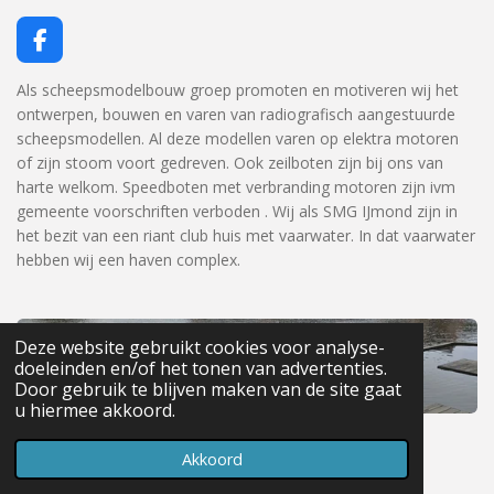
F
a
c
Als scheepsmodelbouw groep promoten en motiveren wij het
e
ontwerpen, bouwen en varen van radiografisch aangestuurde
b
scheepsmodellen. Al deze modellen varen op elektra motoren
o
of zijn stoom voort gedreven. Ook zeilboten zijn bij ons van
o
harte welkom. Speedboten met verbranding motoren zijn ivm
k
gemeente voorschriften verboden . Wij als SMG IJmond zijn in
het bezit van een riant club huis met vaarwater. In dat vaarwater
hebben wij een haven complex.
Deze website gebruikt cookies voor analyse-
doeleinden en/of het tonen van advertenties.
Door gebruik te blijven maken van de site gaat
u hiermee akkoord.
© 2023 SMG IJmond
Powered by
JouwWeb
Akkoord