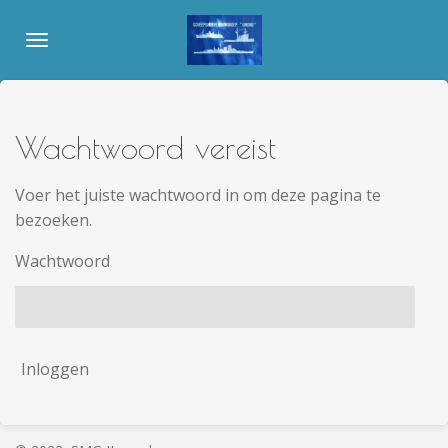
Ga
direct
naar
de
hoofdinhoud
Wachtwoord vereist
Voer het juiste wachtwoord in om deze pagina te
bezoeken.
Wachtwoord
Inloggen