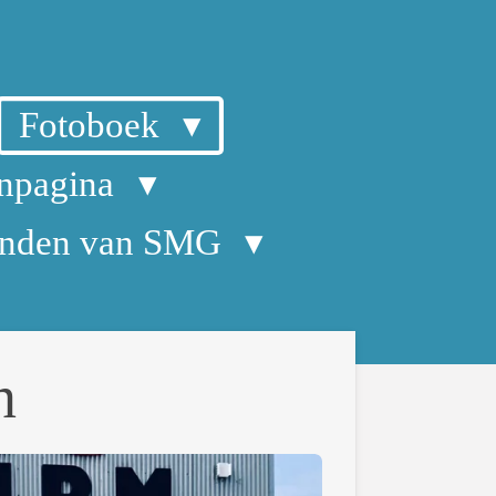
Fotoboek
npagina
enden van SMG
n