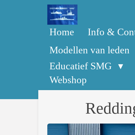
Ga
direct
naar
de
Home
Info & Con
hoofdinhoud
Modellen van leden
Educatief SMG
Webshop
Reddingboo