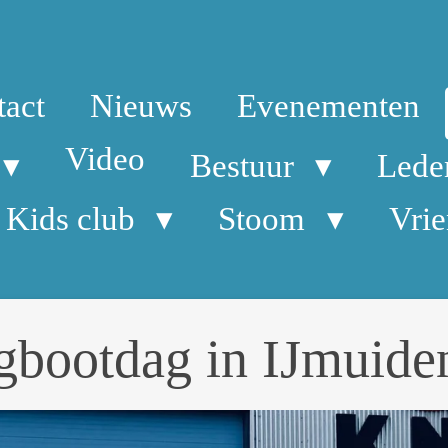
tact
Nieuws
Evenementen
Video
Bestuur
Lede
Kids club
Stoom
Vri
tdag in IJmuide