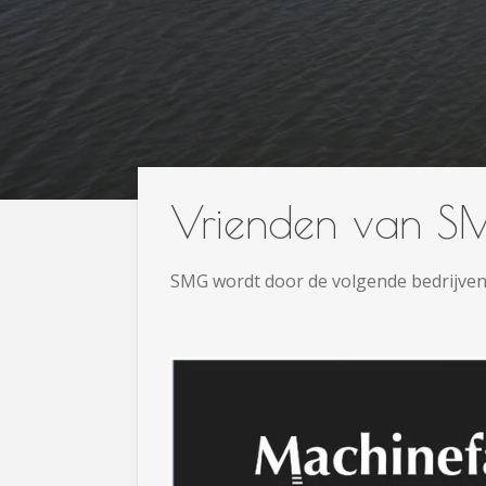
Vrienden van S
SMG wordt door de volgende bedrijven