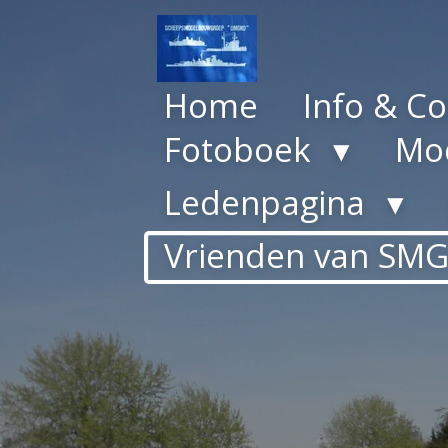
Ga
direct
naar
Home
Info & Co
de
hoofdinhoud
Fotoboek
Mod
Ledenpagina
Vrienden van SM