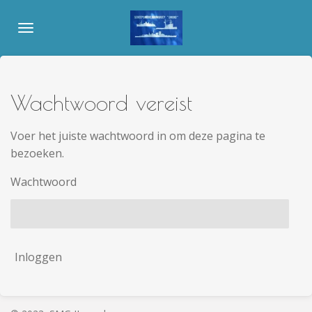
Ga
direct
naar
de
hoofdinhoud
Wachtwoord vereist
Voer het juiste wachtwoord in om deze pagina te
bezoeken.
Wachtwoord
Inloggen