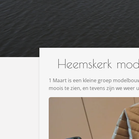
Heemskerk mod
1 Maart is een kleine groep modelbo
moois te zien, en tevens zijn we weer 