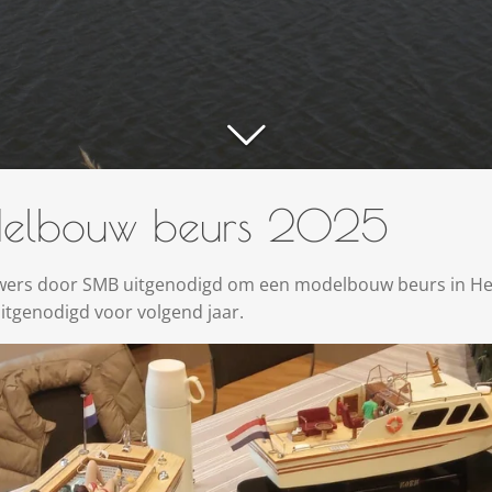
elbouw beurs 2025
uwers door SMB uitgenodigd om een modelbouw beurs in He
uitgenodigd voor volgend jaar.