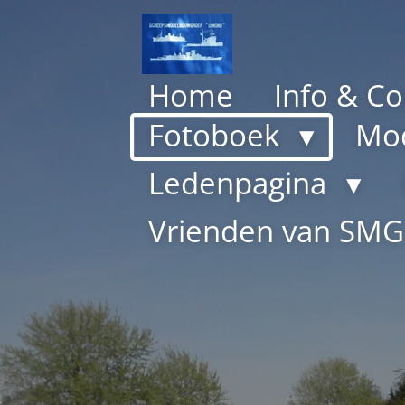
Ga
direct
naar
Home
Info & Co
de
hoofdinhoud
Fotoboek
Mod
Ledenpagina
Vrienden van SM